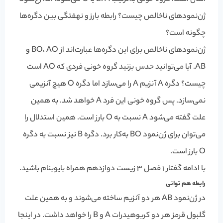
ژن‌نمودهای ناخالص چیست؟ رابطه بارز و نهفتگی بین دگره‌ها
چگونه است؟
ژن‌نمودهای ناخالص برای این دگره‌ها عبارت‌اند از BO، AO و
AB. آیا می‌توانید حدس بزنید گروه خونی فردی که AO است
چیست؟ دگره A آنزیم A را می‌سازد اما دگره O هیچ آنزیمی
نمی‌سازد. پس گروه خونی این فرد A خواهد شد. به همین
علت گفته می‌شود A نسبت به O بارز است. همین استدلال را
می‌توان برای ژن‌نمود BO به‌کار برد. دگره B نیز نسبت به دگره
O بارز است.
با ادامه گفتار 1 فصل 3 زیست دوازدهم همراه بایوبنام باشید.
رابطه هم توانی
در ژن‌نمود AB هر دو آنزیم ساخته می‌شوند و به همین علت
گلبول قرمز هر دو کربوهیدرات A و B را خواهد داشت. در اینجا