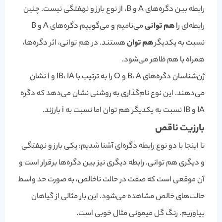
رابطه بین دگره‌های A و B، از نوع بارز و نهفتگی نیست. چنین
رابطه‌ای را
هم توانی
می‌نامیم و می‌گوییم دگره‌های A و B
نسبت به یکدیگر
هم توان
هستند. در هم توانی، اثر دگره‌ها،
همراه با هم ظاهر می‌شود.
ژن‌شناسان دگره‌های B، A و O را به ترتیب با I
A
، I
B
و i نشان
می‌دهند. این نوع نام‌گذاری به روشنی نشان می‌دهد که دگره
A
I
و I
B
نسبت به یکدیگر هم توان اما نسبت به i بارزند.
بارزیت ناقص
تا اینجا با دو نوع رابطه دگره‌ای آشنا شدیم: یکی بارز و نهفتگی
و دیگری هم توانی. رابطه دیگری نیز بین دگره‌ها برقرار است و
آن موقعی است که صفت در حالت ناخالص، به صورت حد واسط
حالت‌های خالص مشاهده می‌شود. این بار مثالی از گیاهان
بیاوریم. رنگ
گل میمونی
مثال خوبی است.