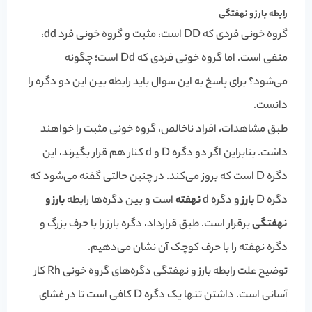
رابطه بارز و نهفتگی
گروه خونی فردی که DD است، مثبت و گروه خونی فرد dd،
منفی است. اما گروه خونی فردی که Dd است؛ چگونه
می‌شود؟ برای پاسخ به این سوال باید رابطه بین این دو دگره را
دانست.
طبق مشاهدات، افراد ناخالص، گروه خونی مثبت را خواهند
داشت. بنابراین اگر دو دگره D و d کنار هم قرار بگیرند، این
دگره D است که بروز می‌کند. در چنین حالتی گفته می‌شود که
دگره D
بارز
و دگره d
نهفته
است و بین دگره‌ها رابطه
بارز و
نهفتگی
برقرار است. طبق قرارداد، دگره بارز را با حرف بزرگ و
دگره نهفته را با حرف کوچک آن نشان می‌دهیم.
توضیح علت رابطه بارز و نهفتگی دگره‌های گروه خونی Rh کار
آسانی است. داشتن تنها یک دگره D کافی است تا در غشای