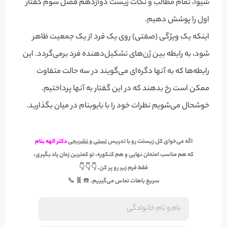
شیوا، تمام مطالب و نکات زیست دوازدهم فصل سوم گفتار
اول را پوشش دهیم.
اینکه یک ویژگی (صفتی) روی یک فرد از یک جمعیت ظاهر
شود، به رابطه بین ژن‌های تشکیل‌دهنده فرد برمی‌گردد. این
رابطه‌ها که به آنها دگره‌ای می‌گویند در سه حالت متفاوت
ممکن است رخ بدهند که در این گفتار به آنها پرداختیم.
خوشحال می‌شویم نظرات خود را با بایوبنام در میان بگذارید.
اگه می‌خوای کل زیستت رو با تدریس
تستی و تشریحی
دکتر الهه بنام
که هم مناسب
امتحان نهایی
و هم
کنکوره
، تو کمترین زمان یاد بگیری،
فقط فرم زیر رو پر کن. 👇 👇 👇
سریع باهات تماس می‌گیریم. ☎️ 🧬 📞