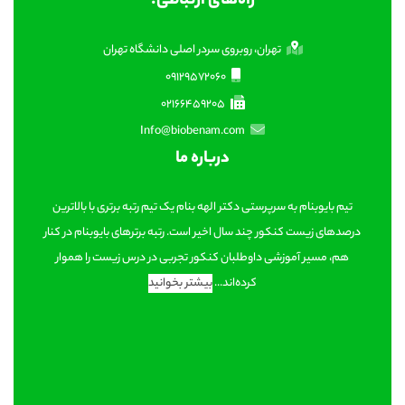
راه‌های ارتباطی:
تهران، روبروی سردر اصلی دانشگاه تهران
09129572060
02166459205
Info@biobenam.com
درباره ما
تیم بایوبنام به سرپرستی دکتر الهه بنام یک تیم رتبه برتری با بالاترین
درصدهای زیست کنکور چند سال اخیر است. رتبه برترهای بایوبنام در کنار
هم، مسیر آموزشی داوطلبان کنکور تجربی در درس زیست را هموار
کرده‌اند...
بیشتر بخوانید