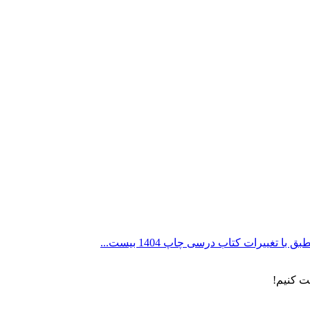
غییرات کتاب درسی چاپ 1404 بیست...
ت کنیم!