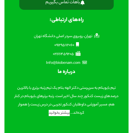
باهات تماس بگیریم
راه‌های ارتباطی:
تهران، روبروی سردر اصلی دانشگاه تهران
09129572060
02166459205
Info@biobenam.com
درباره ما
تیم بایوبنام به سرپرستی دکتر الهه بنام یک تیم رتبه برتری با بالاترین
درصدهای زیست کنکور چند سال اخیر است. رتبه برترهای بایوبنام در کنار
هم، مسیر آموزشی داوطلبان کنکور تجربی در درس زیست را هموار
کرده‌اند...
بیشتر بخوانید