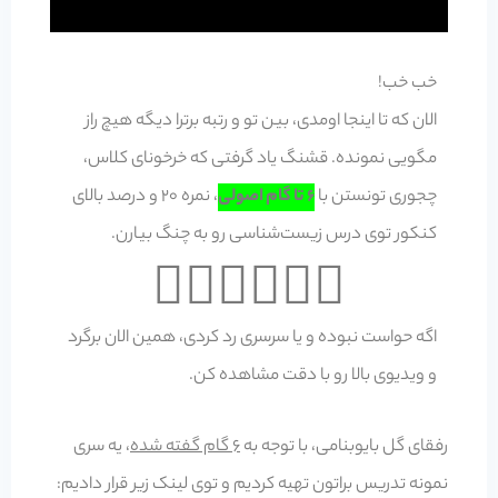
خب خب!
الان که تا اینجا اومدی، بین تو و رتبه برترا دیگه هیچ راز
مگویی نمونده. قشنگ یاد گرفتی که خرخونای کلاس،
چجوری تونستن با
6 تا گام اصولی
، نمره 20 و درصد بالای
کنکور توی درس زیست‌شناسی رو به چنگ بیارن.
☝🏻☝🏻☝🏻
اگه حواست نبوده و یا سرسری رد کردی، همین الان برگرد
و ویدیوی بالا رو با دقت مشاهده کن.
رفقای گل بایوبنامی، با توجه به
6 گام گفته شده
، یه سری
نمونه تدریس براتون تهیه کردیم و توی لینک زیر قرار دادیم: