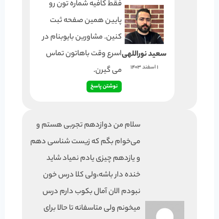
فقط کافیه شماره تون رو
پایین همین صفحه ثبت
کنین. مشاورین بایوبنام در
اسرع وقت باهاتون تماس
سعید نوراللهی
1 اسفند 1403
می گیرن.
نوشتن پاسخ
سلام من دوازدهم تجربی هستم و
می‌خوام بگم که زیست شناسی دهم
و یازدهم چیزی یادم نمیاد شاید
خنده دار باشه،ولی کلا درس خون
نبودم الان آمال بکوب دارم درس
میخونم ولی متاسفانه تا حالا برای