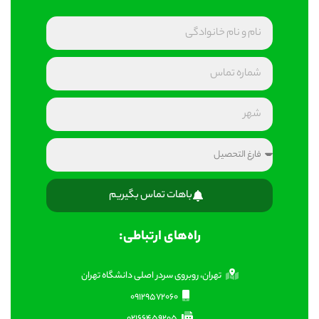
باهات تماس بگیریم
راه‌های ارتباطی:
تهران، روبروی سردر اصلی دانشگاه تهران
09129572060
02166459205