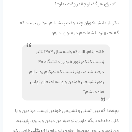
✅ برای هر گفتار، چقدر وقت بذارم؟
یکی از دانش آموزان چند وقت پیش ازم سوالی پرسید که
گفتم بهتره با شما هم در میون بذازم:
خانم بنام، الان که واسه سال 1404 تاثیر
زیست کنکور توی قبولی دانشگاه 40
درصد شده، بهتر نیست که تمرکزم رو بذارم
روی تشریحی خوندن و واسه امتحان نهایی
آماده بشم؟
بچه‌ها اگه بین تستی و تشریحی خوندن زیست مرددین و یا
کلی دغدغه دیگه دارین، توصیه من دیدن ویدیوی پایینیه.
من توی ویدیوی محصول جامع بایوبنام با
6 ویژگی
خاصی که