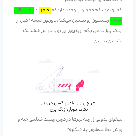
درصد تستا رو درست جواب میدن.
اگه بهتون بگم محصولی وجود داره که
نمره 19
و
درصد بالای
60-70
زیستتون رو تضمین می‌کنه، باورتون میشه؟ قبل از
اینکه چیز خاصی بگم، ویدیوی زیر رو با حواس ششدنگ
بشینین ببینین.
میخوای بدونی راز رتبه برترها در درس زیست شناسی چیه و
روش مطالعه‌شون چه شکلیه؟