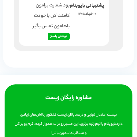
بود شمارت برامون
پشتیبانی بایوبنام
10 خرداد 1405
کامنت کن یا خودت
باهامون تماس بگیر
نوشتن پاسخ
مشاوره رایگان زیست
بیست امتحان نهایی و درصد بالای زیست کنکور، چالش‌های زیادی
داره.بایوبنام با تیم رتبه برتری، این مسیر رو برات هموار کرده. فرم رو پر کن
و منتظر تماسمون باش!