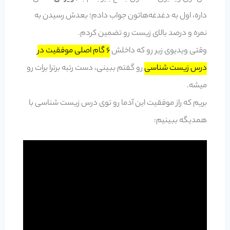
داره، اول به دغدغه‌هاتون جواب دادم؛ بعدش رسیدن به
نمره و درصد بالای زیست رو تضمین کردم.
وقتی ویدیوی زیر رو که داخلش
6 گام اصلی موفقیت در
درس زیست شناسی
رو گفتم ببینی، دست رتبه برترا برات رو
میشه.
بریم که راز موفقیت این آدما رو توی درس زیست شناسی با
همدیگه ببینیم: