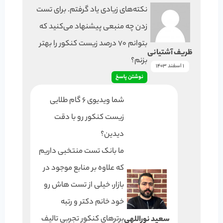
نکته‌های زیادی یاد گرفتم. برای تست
زدن چه منبعی پیشنهاد می‌کنید که
بتوانم 70 درصد زیست کنکور را بهتر
ظریف آشتیانی
بزنم؟
1 اسفند 1403
نوشتن پاسخ
شما ویدیوی 6 گام طلایی
زیست کنکور رو با دقت
دیدین؟
ما بانک تست منتخبی داریم
که علاوه بر منابع موجود در
بازار، خیلی از تست هاش رو
خود خانم دکتر و رتبه
برترهای کنکور تجربی تالیف
سعید نوراللهی