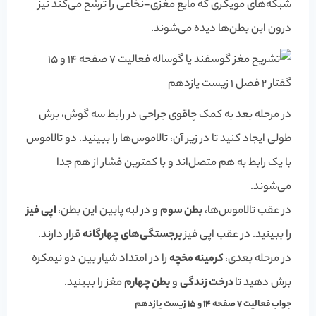
شبکه‌های مویگری که مایع مغزی-نخاعی را ترشح می‌کند نیز
درون این بطن‌ها دیده می‌شوند.
در مرحله بعد به کمک چاقوی جراحی در رابط سه گوش، برش
طولی ایجاد کنید تا در زیر آن، تالاموس‌ها را ببینید. دو تالاموس
با یک رابط به هم متصل‌اند و با کمترین فشار از هم جدا
می‌شوند.
در عقب تالاموس‌ها،
بطن سوم
و در لبه پایین این بطن،
اپی فیز
را ببینید. در عقب اپی فیز
برجستگی‌های چهارگانه
قرار دارند.
در مرحله بعدی،
کرمینه مخچه
را در امتداد شیار بین دو نیمکره
برش دهید تا
درخت زندگی
و
بطن چهارم
مغز را ببینید.
جواب فعالیت 7 صفحه 14 و 15 زیست یازدهم