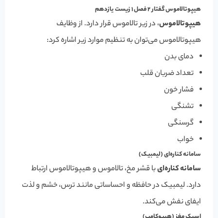
هیپوتالاموس گفتار 2 فصل 1 زیست یازدهم
هیپوتالاموس
، در زیر تالاموس قرار دارد. از وظایف
هیپوتالاموس می‌توان به تنظیم موارد زیر اشاره کرد:
دمای بدن
تعداد ضربان قلب
فشار خون
تشنگی
گرسنگی
خواب
سامانه کناره‌ای (لیمبیک)
سامانه کناره‌ای
با قشر مخ، تالاموس و هیپوتالاموس ارتباط
دارد. لیمبیک در حافظه و احساساتی مانند ترس، خشم و لذت
ایفای نفش می‌کند.
اسبک مغز (هیپوکامپ)