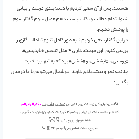
هستند. پس از آن سعی کردیم با دسته‌بندی درست و بیانی
شیوا، تمام مطالب و نکات زیست دهم فصل سوم گفتار سوم
را پوشش دهیم.
در این گفتار سعی کردیم تا به طور کامل تنوع تبادلات گازی را
بررسی کنیم. این مبحث، دارای 4 مدل تنفس «نایدیسی»،
«پوستی»، «آبششی» و «ششی» بود که به آنها پرداختیم.
چنانچه نظر و پیشنهادی دارید، خوشحال می‌شویم با ما در میان
بگذارید.
اگه می‌خوای کل زیستت رو با تدریس
تستی و تشریحی
دکتر الهه بنام
که هم مناسب
امتحان نهایی
و هم
کنکوره
، تو کمترین زمان یاد بگیری،
فقط فرم زیر رو پر کن. 👇 👇 👇
سریع باهات تماس می‌گیریم. ☎️ 🧬 📞