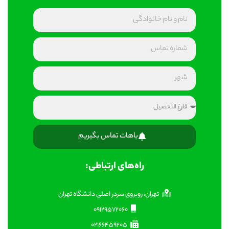
باهات تماس بگیریم
راه‌های ارتباطی:
تهران، روبروی سردر اصلی دانشگاه تهران
09129572060
02166459205