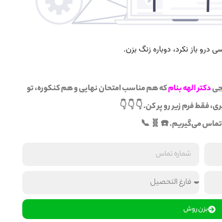
حی
دکتر الهه بنام
که هم مناسب
امتحان نهایی
و هم
کنکوره
، تو
ی، فقط فرم زیر رو پر کن. 👇 👇 👇
ماس می‌گیریم. ☎️ 🧬 📞
بزن روش