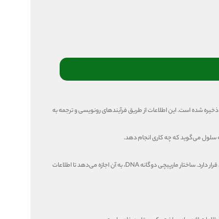
ریان اطلاعات در یاخته، اساس حیات است. پروتئین‌ها، آنزیم‌ها و سایر مولکول‌های زیستی برای عملکرد سلول ضروری هستند. اطلاعات ساخت تمامی آنها در DNA ذخیره شده است. این اطلاعات از طریق فرآیندهای رونویسی و ترجمه به
ه سلول می‌گوید که چه کاری انجام دهد.
DNA، مولکولی دو رشته‌ای و بسیار طولانی است که حاوی تمام اطلاعات ژنتیکی یک موجود زنده است. دنا در هسته سلول یوکاریوتی و نوکلئوتید سلول پروکاریوتی قرار دارد. ساختار مارپیچی دوگانه DNA، به آن اجازه می‌دهد تا اطلاعات