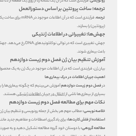
رونویسی
، فرآیندی است که در آن یک نسخه رنا از روی یک قطعه از دنا ساخته می‌شود. این نسخه RNA به عنوان پیام‌رسان (mRNA) شناخته می‌شود. NA
ترجمه؛ ساخت پروتئین بر اساس دستورالعمل
ترجمه
(پروتئین) را بسازند.
جهش‌ها؛ تغییراتی در اطلاعات ژنتیکی
جهش، تغییری است که د
باعث بیماری شوند.
آموزش تنظیم بیان ژن فصل دوم زیست دوازدهم
بیان ژن، فرایندی است که در آن اطلاعات موجود در یک ژن به یک محصول 
اهمیت جریان اطلاعات در درک بیماری‌ها
در
فصل دوم زیست دوازدهم
آموزش می‌بینیم که چگونه بیماری‌ها را با
بسیاری از بیماری‌ها ناشی از
اختلال در جریان اطلاعات ژنتیکی
هستند.
نکات مهم برای مطالعه فصل دوم زیست دوازدهم
خلاصه‌نویسی:
مطالب مهم هر بخش از جمله رونویسی و تنظیم بیان ژن ر
استفاده از فلش کارت‌ها:
برای یادگیری اصطلاحات و مفاهیم جدید مانند
مطالعه گروهی:
با دوستان خود گروه مطالعه تشکیل دهید و به صورت 