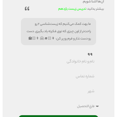
آن‌ها آشنا شویم.
بیشتر بدانید:
تدریس زیست یازدهم
ما بهت کمک می‌کنیم که زیست‌شناسی 2 رو
راحت‌تر از اون چیزی که توی فکرته یاد بگیری. دست
رو دست نذار و فرم رو پر کن:
👩🏻‍🎓 🤗 👨🏻‍🏫