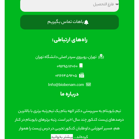
باهات تماس بگیریم
راه‌های ارتباطی:
تهران، روبروی سردر اصلی دانشگاه تهران
09129572060
02166459205
Info@biobenam.com
درباره ما
تیم بایوبنام به سرپرستی دکتر الهه بنام یک تیم رتبه برتری با بالاترین
درصدهای زیست کنکور چند سال اخیر است. رتبه برترهای بایوبنام در کنار
هم، مسیر آموزشی داوطلبان کنکور تجربی در درس زیست را هموار
کرده‌اند...
بیشتر بخوانید